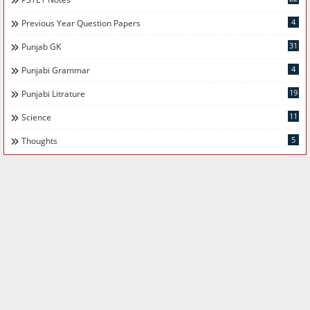
4
Previous Year Question Papers
31
Punjab GK
4
Punjabi Grammar
19
Punjabi Litrature
11
Science
5
Thoughts