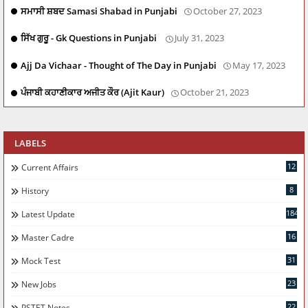
ਸਮਾਸੀ ਸ਼ਬਦ Samasi Shabad in Punjabi
October 27, 2023
ਸਿੱਖ ਗੁਰੂ - Gk Questions in Punjabi
July 31, 2023
Ajj Da Vichaar - Thought of The Day in Punjabi
May 17, 2023
ਪੰਜਾਬੀ ਕਹਾਣੀਕਾਰ ਅਜੀਤ ਕੌਰ (Ajit Kaur)
October 21, 2023
LABELS
12
Current Affairs
8
History
184
Latest Update
16
Master Cadre
31
Mock Test
23
New Jobs
22
PSTET Notes