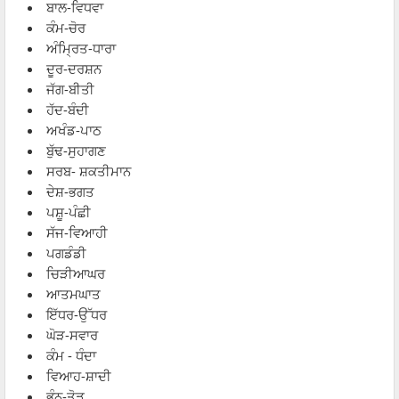
ਬਾਲ-ਵਿਧਵਾ
ਕੰਮ-ਚੋਰ
ਅੰਮ੍ਰਿਤ-ਧਾਰਾ
ਦੂਰ-ਦਰਸ਼ਨ
ਜੱਗ-ਬੀਤੀ
ਹੱਦ-ਬੰਦੀ
ਅਖੰਡ-ਪਾਠ
ਬੁੱਢ-ਸੁਹਾਗਣ
ਸਰਬ- ਸ਼ਕਤੀਮਾਨ
ਦੇਸ਼-ਭਗਤ
ਪਸ਼ੂ-ਪੰਛੀ
ਸੱਜ-ਵਿਆਹੀ
ਪਗਡੰਡੀ
ਚਿੜੀਆਘਰ
ਆਤਮਘਾਤ
ਇੱਧਰ-ਉੱਧਰ
ਘੋੜ-ਸਵਾਰ
ਕੰਮ - ਧੰਦਾ
ਵਿਆਹ-ਸ਼ਾਦੀ
ਭੰਨ-ਤੋੜ