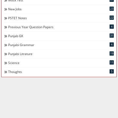
Mock Test
23
New Jobs
22
PSTET Notes
4
Previous Year Question Papers
31
Punjab GK
4
Punjabi Grammar
19
Punjabi Litrature
11
Science
5
Thoughts