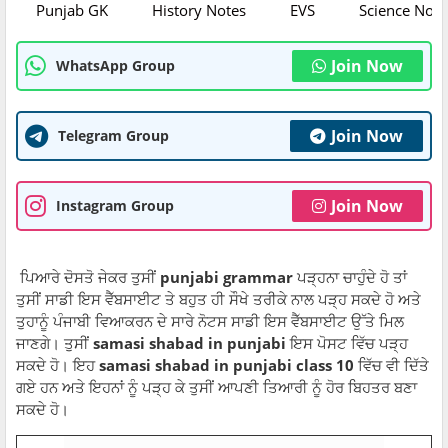
Punjab GK
History Notes
EVS
Science Note
Join Now
WhatsApp Group
Join Now
Telegram Group
Join Now
Instagram Group
ਪਿਆਰੇ ਦੋਸਤੋ ਜੇਕਰ ਤੁਸੀਂ
punjabi grammar
ਪੜ੍ਹਨਾ ਚਾਹੁੰਦੇ ਹੋ ਤਾਂ
ਤੁਸੀਂ ਸਾਡੀ ਇਸ ਵੈੱਬਸਾਈਟ ਤੇ ਬਹੁਤ ਹੀ ਸੌਖੇ ਤਰੀਕੇ ਨਾਲ ਪੜ੍ਹ ਸਕਦੇ ਹੋ ਅਤੇ
ਤੁਹਾਨੂੰ ਪੰਜਾਬੀ ਵਿਆਕਰਨ ਦੇ ਸਾਰੇ ਨੋਟਸ ਸਾਡੀ ਇਸ ਵੈੱਬਸਾਈਟ ਉੱਤੇ ਮਿਲ
ਜਾਣਗੇ। ਤੁਸੀਂ
samasi shabad in punjabi
ਇਸ ਪੋਸਟ ਵਿੱਚ ਪੜ੍ਹ
ਸਕਦੇ ਹੋ। ਇਹ
samasi shabad in punjabi class 10
ਵਿੱਚ ਵੀ ਦਿੱਤੇ
ਗਏ ਹਨ ਅਤੇ ਇਹਨਾਂ ਨੂੰ ਪੜ੍ਹ ਕੇ ਤੁਸੀਂ ਆਪਣੀ ਤਿਆਰੀ ਨੂੰ ਹੋਰ ਬਿਹਤਰ ਬਣਾ
ਸਕਦੇ ਹੋ।