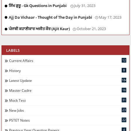
ਸਿੱਖ ਗੁਰੂ - Gk Questions in Punjabi
July 31, 2023
Ajj Da Vichaar - Thought of The Day in Punjabi
May 17, 2023
ਪੰਜਾਬੀ ਕਹਾਣੀਕਾਰ ਅਜੀਤ ਕੌਰ (Ajit Kaur)
October 21, 2023
LABELS
12
Current Affairs
8
History
184
Latest Update
16
Master Cadre
31
Mock Test
23
New Jobs
22
PSTET Notes
4
Previous Year Question Papers