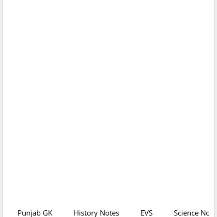
Punjab GK
History Notes
EVS
Science Note