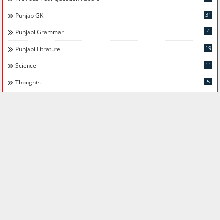
31
Punjab GK
4
Punjabi Grammar
19
Punjabi Litrature
11
Science
5
Thoughts