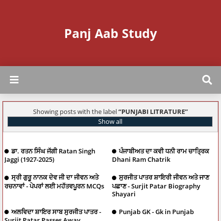
Panj Aab Study
Showing posts with the label
PUNJABI LITRATURE
Show all
ਡਾ. ਰਤਨ ਸਿੰਘ ਜੱਗੀ Ratan Singh
ਪੰਜਾਬੀਅਤ ਦਾ ਕਵੀ ਧਨੀ ਰਾਮ ਚਾਤ੍ਰਿਕ
Jaggi (1927-2025)
Dhani Ram Chatrik
ਸ੍ਰੀ ਗੁਰੂ ਨਾਨਕ ਦੇਵ ਜੀ ਦਾ ਜੀਵਨ ਅਤੇ
ਸੁਰਜੀਤ ਪਾਤਰ ਸ਼ਾਇਰੀ ਜੀਵਨ ਅਤੇ ਜਾਣ
ਰਚਨਾਵਾਂ - ਪੇਪਰਾਂ ਲਈ ਮਹੱਤਵਪੂਰਨ MCQs
ਪਛਾਣ - Surjit Patar Biography
Shayari
ਅਲਵਿਦਾ ਸ਼ਾਇਰ ਸਾਬ ਸੁਰਜੀਤ ਪਾਤਰ -
Punjab GK - Gk in Punjab
Surjit Patar Passes Away