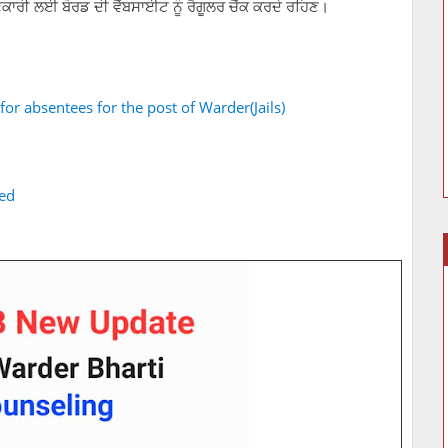
ਾਣਕਾਰੀ ਲਈ ਬੋਰਡ ਦੀ ਵੈੱਬਸਾਈਟ ਨੂੰ ਰੈਗੂਲਰ ਚੈੱਕ ਕਰਦੇ ਰਹਿਣ।
for absentees for the post of Warder(Jails)
ded