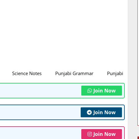
Science Notes
Punjabi Grammar
Punjabi Litratu
Join Now
Join Now
Join Now