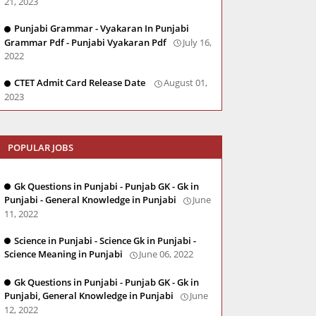
21, 2023
Punjabi Grammar - Vyakaran In Punjabi
Grammar Pdf - Punjabi Vyakaran Pdf
July 16,
2022
CTET Admit Card Release Date
August 01,
2023
POPULAR JOBS
Gk Questions in Punjabi - Punjab GK - Gk in
Punjabi - General Knowledge in Punjabi
June
11, 2022
Science in Punjabi - Science Gk in Punjabi -
Science Meaning in Punjabi
June 06, 2022
Gk Questions in Punjabi - Punjab GK - Gk in
Punjabi, General Knowledge in Punjabi
June
12, 2022