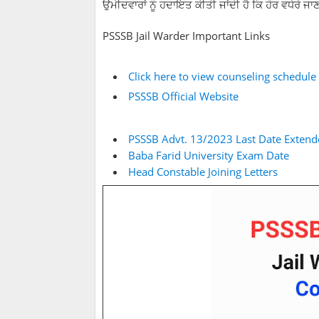
ਉਮੀਦਵਾਰਾਂ ਨੂੰ ਹਦਾਇਤ ਕੀਤੀ ਜਾਂਦੀ ਹੈ ਕਿ ਹੋਰ ਵਧੇਰੇ ਜ
PSSSB Jail Warder Important Links
Click here to view counseling schedule 
PSSSB Official Website
PSSSB Advt. 13/2023 Last Date Exten
Baba Farid University Exam Date
Head Constable Joining Letters