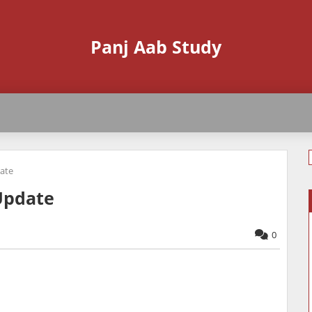
Panj Aab Study
ate
Update
0