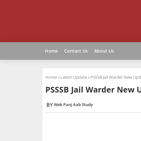
Home
Contact Us
About Us
Home
Latest Update
PSSSB Jail Warder New Upd
PSSSB Jail Warder New 
Web Panj Aab Study