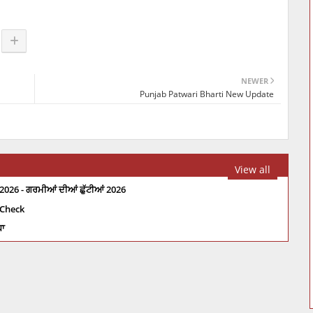
NEWER
Punjab Patwari Bharti New Update
View all
2026 - ਗਰਮੀਆਂ ਦੀਆਂ ਛੁੱਟੀਆਂ 2026
 Check
ਧਾ