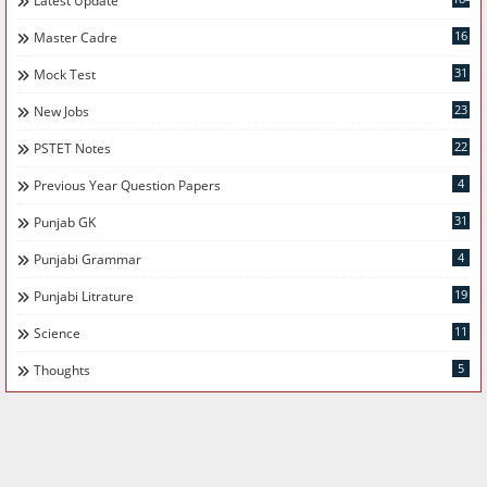
Latest Update
16
Master Cadre
31
Mock Test
23
New Jobs
22
PSTET Notes
4
Previous Year Question Papers
31
Punjab GK
4
Punjabi Grammar
19
Punjabi Litrature
11
Science
5
Thoughts