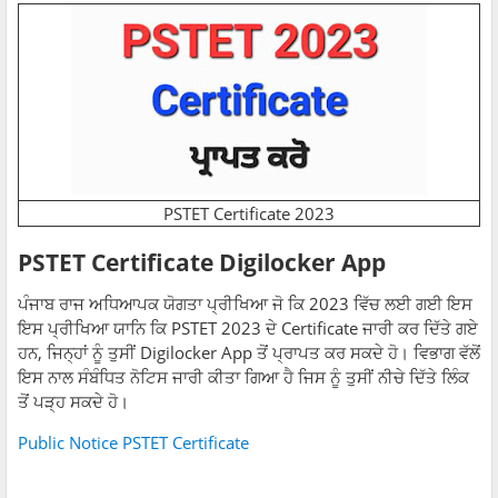
PSTET Certificate 2023
PSTET Certificate Digilocker App
ਪੰਜਾਬ ਰਾਜ ਅਧਿਆਪਕ ਯੋਗਤਾ ਪ੍ਰੀਖਿਆ ਜੋ ਕਿ 2023 ਵਿੱਚ ਲਈ ਗਈ ਇਸ
ਇਸ ਪ੍ਰੀਖਿਆ ਯਾਨਿ ਕਿ PSTET 2023 ਦੇ Certificate ਜਾਰੀ ਕਰ ਦਿੱਤੇ ਗਏ
ਹਨ, ਜਿਨ੍ਹਾਂ ਨੂੰ ਤੁਸੀਂ Digilocker App ਤੋਂ ਪ੍ਰਾਪਤ ਕਰ ਸਕਦੇ ਹੋ। ਵਿਭਾਗ ਵੱਲੋਂ
ਇਸ ਨਾਲ ਸੰਬੰਧਿਤ ਨੋਟਿਸ ਜਾਰੀ ਕੀਤਾ ਗਿਆ ਹੈ ਜਿਸ ਨੂੰ ਤੁਸੀਂ ਨੀਚੇ ਦਿੱਤੇ ਲਿੰਕ
ਤੋਂ ਪੜ੍ਹ ਸਕਦੇ ਹੋ।
Public Notice PSTET Certificate