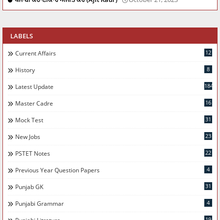
LABELS
12
Current Affairs
8
History
184
Latest Update
16
Master Cadre
31
Mock Test
23
New Jobs
22
PSTET Notes
4
Previous Year Question Papers
31
Punjab GK
4
Punjabi Grammar
19