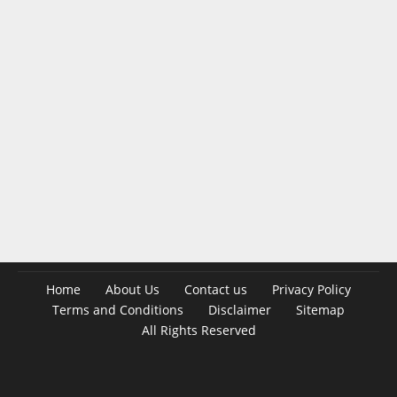
Home
About Us
Contact us
Privacy Policy
Terms and Conditions
Disclaimer
Sitemap
All Rights Reserved
Design by -
Blogger Templates
| Distributed by
BloggerTemplate.org