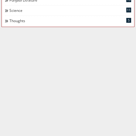
Punjabi Litrature
11
Science
5
Thoughts