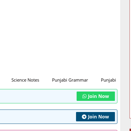
Science Notes
Punjabi Grammar
Punjabi Litratu
Join Now
Join Now