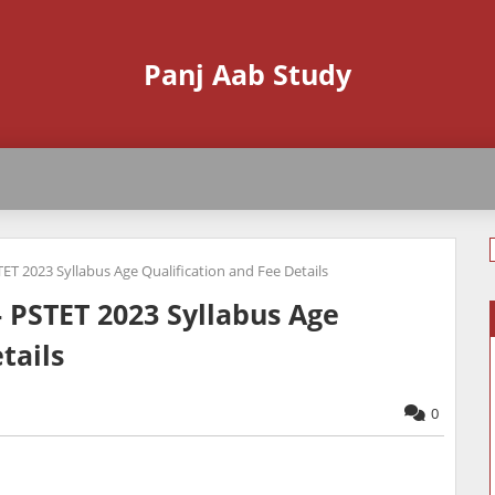
Panj Aab Study
TET 2023 Syllabus Age Qualification and Fee Details
- PSTET 2023 Syllabus Age
tails
0