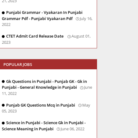
21, 2023
Punjabi Grammar - Vyakaran In Punjabi
Grammar Pdf - Punjabi Vyakaran Pdf
July 16,
2022
CTET Admit Card Release Date
August 01,
2023
POPULAR JOBS
Gk Questions in Punjabi - Punjab GK - Gk in
Punjabi - General Knowledge in Punjabi
June
11, 2022
Punjab GK Questions Mcq in Punjabi
May
05, 2023
Science in Punjabi - Science Gk in Punjabi -
Science Meaning in Punjabi
June 06, 2022