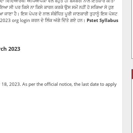
ਾ ਵਿਦਿਆਰਥੀ ਅਧਿਆਪਕਾਂ ਵੱਲੋਂ ਬਹੁਤ ਹੀ ਬੇਸਬਰੀ ਨਾਲ ਇੰਤਜ਼ਾਰ ਕੀਤਾ
ਹੋਇਆ ਸੀ ਪਰ ਕਿਸੇ ਨਾ ਕਿਸੇ ਕਾਰਨ ਕਰਕੇ ਉਸ ਸਮੇਂ ਨਹੀਂ ਹੋ ਸਕਿਆ ਸੋ ਹੁਣ
ਆ ਜਾਣਾ ਹੈ। ਇਸ ਪੇਪਰ ਦੇ ਨਾਲ ਸੰਬੰਧਿਤ ਪੂਰੀ ਜਾਣਕਾਰੀ ਤੁਹਾਨੂੰ ਇਸ ਪੋਸਟ
023 org login ਕਰਨ ਦੇ ਲਿੰਕ ਅੱਗੇ ਦਿੱਤੇ ਗਏ ਹਨ।
Pstet Syllabus
rch 2023
8, 2023. As per the official notice, the last date to apply