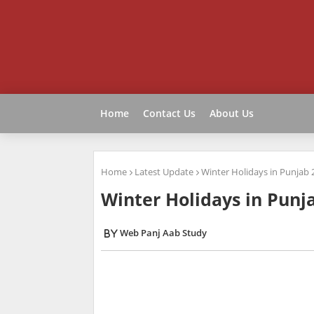
Home
Contact Us
About Us
Home
Latest Update
Winter Holidays in Punjab 
Winter Holidays in Punj
Web Panj Aab Study