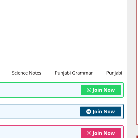
Science Notes
Punjabi Grammar
Punjabi Litratu
Join Now
Join Now
Join Now