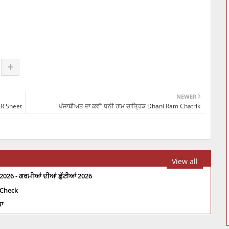
NEWER
MR Sheet
ਪੰਜਾਬੀਅਤ ਦਾ ਕਵੀ ਧਨੀ ਰਾਮ ਚਾਤ੍ਰਿਕ Dhani Ram Chatrik
View all
2026 - ਗਰਮੀਆਂ ਦੀਆਂ ਛੁੱਟੀਆਂ 2026
 Check
ਧਾ