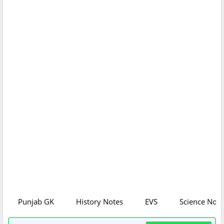
Punjab GK
History Notes
EVS
Science Note