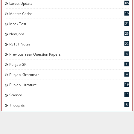
184
Latest Update
16
Master Cadre
31
Mock Test
23
New Jobs
22
PSTET Notes
4
Previous Year Question Papers
31
Punjab GK
4
Punjabi Grammar
19
Punjabi Litrature
11
Science
5
Thoughts