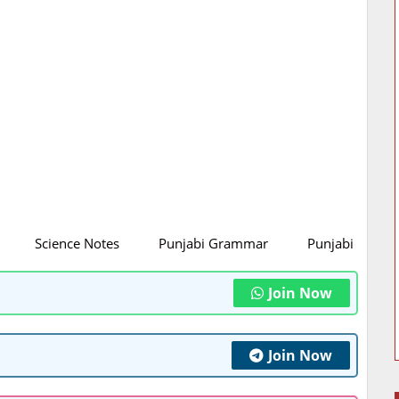
Science Notes
Punjabi Grammar
Punjabi Litratu
Join Now
Join Now