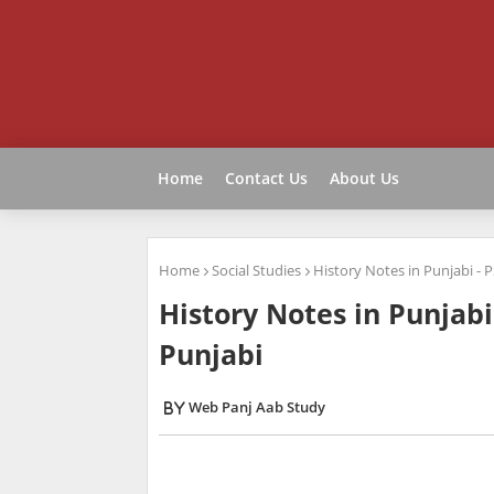
Home
Contact Us
About Us
Home
Social Studies
History Notes in Punjabi - 
History Notes in Punjabi
Punjabi
Web Panj Aab Study