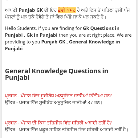
ਆਪਣੀ
Punjab GK
ਦੀ ਇਹ
ਛੇਵੀਂ ਪੋਸਟ
ਹੈ ਅਤੇ ਇਸ ਤੋਂ ਪਹਿਲਾਂ ਤੁਸੀਂ ਪੰਜ
ਪੋਸਟਾਂ ਨੂੰ ਪੜ ਚੁੱਕੇ ਹੋਵੋਗੇ ਤੇ ਜਾਂ ਫਿਰ ਪਿੱਛੇ ਜਾ ਕੇ ਪੜ ਸਕਦੇ ਹੋ।
Hello Students, if you are finding for
Gk Questions in
Punjabi , Gk in Punjabi
then you are at right place. We are
providing to you
Punjab GK , General Knowledge in
Punjabi
General Knowledge Questions in
Punjabi
ਪ੍ਰਸ਼ਨ - ਪੰਜਾਬ ਵਿੱਚ ਸੂਚੀਬੱਧ ਅਨੁਸੂਚਿਤ ਜਾਤੀਆਂ ਕਿੰਨੀਆ ਹਨ?
ਉੱਤਰ - ਪੰਜਾਬ ਵਿੱਚ ਸੂਚੀਬੱਧ ਅਨੁਸੂਚਿਤ ਜਾਤੀਆਂ 37 ਹਨ।
ਪ੍ਰਸ਼ਨ - ਪੰਜਾਬ ਦੀ ਕਿਸ ਤਹਿਸੀਲ ਵਿੱਚ ਸ਼ਹਿਰੀ ਅਬਾਦੀ ਨਹੀਂ ਹੈ?
ਉੱਤਰ - ਪੰਜਾਬ ਵਿੱਚ ਖਡੂਰ ਸਾਹਿਬ ਤਹਿਸੀਲ ਵਿਚ ਸ਼ਹਿਰੀ ਆਬਾਦੀ ਨਹੀਂ ਹੈ।