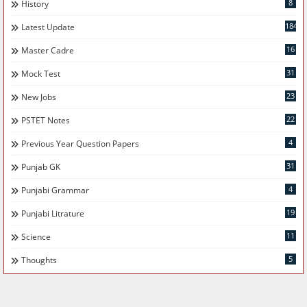
8
History
184
Latest Update
16
Master Cadre
31
Mock Test
23
New Jobs
22
PSTET Notes
4
Previous Year Question Papers
31
Punjab GK
4
Punjabi Grammar
19
Punjabi Litrature
11
Science
5
Thoughts