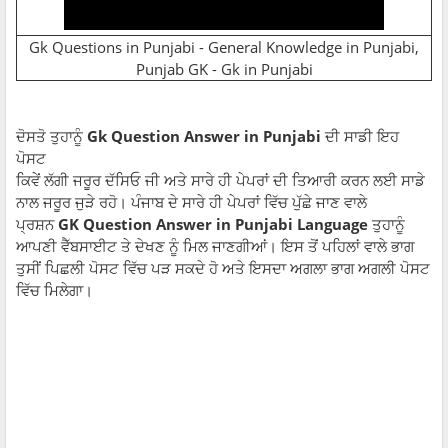
Gk Questions in Punjabi - General Knowledge in Punjabi,
Punjab GK - Gk in Punjabi
ਦੋਸਤੋ ਤੁਹਾਨੂੰ
Gk Question Answer in Punjabi
ਦੀ ਸਾਡੀ ਇਹ
ਪੋਸਟ
ਕਿਵੇਂ ਲੱਗੀ ਜਰੂਰ ਦੱਸਿਓ ਜੀ ਅਤੇ ਸਾਰੇ ਹੀ ਪੇਪਰਾਂ ਦੀ ਤਿਆਰੀ ਕਰਨ ਲਈ ਸਾਡੇ
ਨਾਲ ਜਰੂਰ ਜੁੜੇ ਰਹੋ। ਪੰਜਾਬ ਦੇ ਸਾਰੇ ਹੀ ਪੇਪਰਾਂ ਵਿੱਚ ਪੁੱਛੇ ਜਾਣ ਵਾਲੇ
ਪ੍ਰਸ਼ਨ
GK Question Answer in Punjabi Language
ਤੁਹਾਨੂੰ
ਆਪਣੀ ਵੈੱਬਸਾਈਟ ਤੇ ਦੇਖਣ ਨੂੰ ਮਿਲ ਜਾਣਗੀਆਂ। ਇਸ ਤੋਂ ਪਹਿਲਾਂ ਵਾਲੇ ਭਾਗ
ਤੁਸੀਂ ਪਿਛਲੀ ਪੋਸਟ ਵਿੱਚ ਪੜ ਸਕਦੇ ਹੋ ਅਤੇ ਇਸਦਾ ਅਗਲਾ ਭਾਗ ਅਗਲੀ ਪੋਸਟ
ਵਿੱਚ ਮਿਲੇਗਾ।