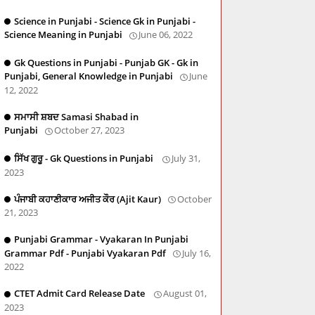
Science in Punjabi - Science Gk in Punjabi -
Science Meaning in Punjabi
June 06, 2022
Gk Questions in Punjabi - Punjab GK - Gk in
Punjabi, General Knowledge in Punjabi
June
12, 2022
ਸਮਾਸੀ ਸ਼ਬਦ Samasi Shabad in
Punjabi
October 27, 2023
ਸਿੱਖ ਗੁਰੂ - Gk Questions in Punjabi
July 31,
2023
ਪੰਜਾਬੀ ਕਹਾਣੀਕਾਰ ਅਜੀਤ ਕੌਰ (Ajit Kaur)
October
21, 2023
Punjabi Grammar - Vyakaran In Punjabi
Grammar Pdf - Punjabi Vyakaran Pdf
July 16,
2022
CTET Admit Card Release Date
August 01,
2023