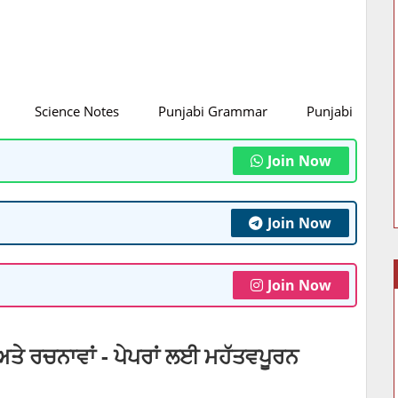
Science Notes
Punjabi Grammar
Punjabi Litratu
Join Now
Join Now
Join Now
 ਅਤੇ ਰਚਨਾਵਾਂ - ਪੇਪਰਾਂ ਲਈ ਮਹੱਤਵਪੂਰਨ