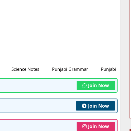
Science Notes
Punjabi Grammar
Punjabi Litratu
Join Now
Join Now
Join Now