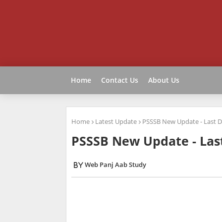
Home
Contact Us
About Us
Home
Latest Update
PSSSB New Update - Last 
PSSSB New Update - Las
Web Panj Aab Study