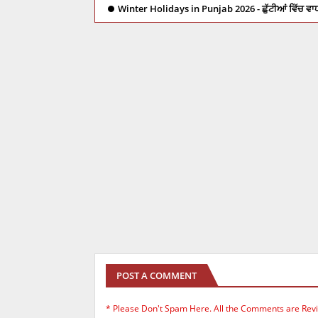
Winter Holidays in Punjab 2026 - ਛੁੱਟੀਆਂ ਵਿੱਚ ਵਾ
POST A COMMENT
* Please Don't Spam Here. All the Comments are Rev