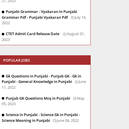
21, 2023
Punjabi Grammar - Vyakaran In Punjabi
Grammar Pdf - Punjabi Vyakaran Pdf
July 16,
2022
CTET Admit Card Release Date
August 01,
2023
POPULAR JOBS
Gk Questions in Punjabi - Punjab GK - Gk in
Punjabi - General Knowledge in Punjabi
June
11, 2022
Punjab GK Questions Mcq in Punjabi
May
05, 2023
Science in Punjabi - Science Gk in Punjabi -
Science Meaning in Punjabi
June 06, 2022