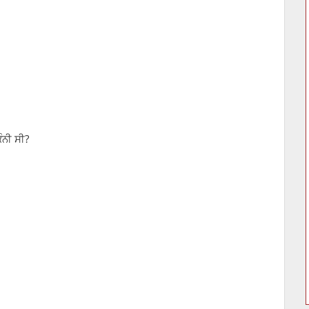
ੰਨੀ ਸੀ?