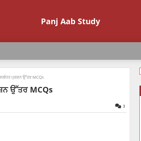
Panj Aab Study
 ਸਬੰਧਤ ਪ੍ਰਸ਼ਨ ਉੱਤਰ MCQs
ਰਸ਼ਨ ਉੱਤਰ MCQs
3