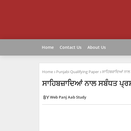
Home
Contact Us
About Us
Home
Punjabi Qualifying Paper
ਸਾਹਿਬਜ਼ਾਦਿਆਂ ਨਾਲ
ਸਾਹਿਬਜ਼ਾਦਿਆਂ ਨਾਲ ਸਬੰਧਤ ਪ੍
Web Panj Aab Study