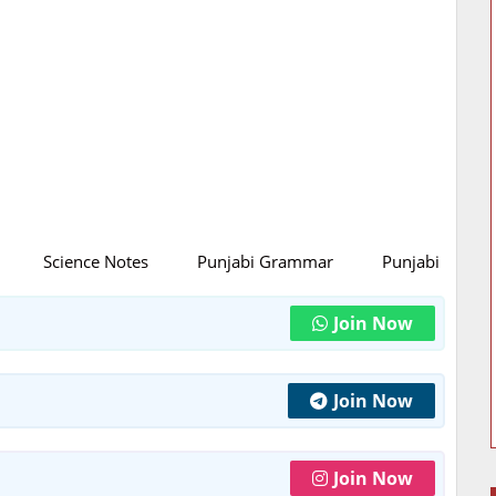
Science Notes
Punjabi Grammar
Punjabi Litratu
Join Now
Join Now
Join Now