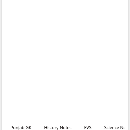
Punjab GK
History Notes
EVS
Science Note