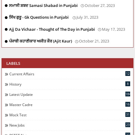
ਸਮਾਸੀ ਸ਼ਬਦ Samasi Shabad in Punjabi
October 27, 2023
ਸਿੱਖ ਗੁਰੂ - Gk Questions in Punjabi
July 31, 2023
Ajj Da Vichaar - Thought of The Day in Punjabi
May 17, 2023
ਪੰਜਾਬੀ ਕਹਾਣੀਕਾਰ ਅਜੀਤ ਕੌਰ (Ajit Kaur)
October 21, 2023
LABELS
12
Current Affairs
8
History
184
Latest Update
16
Master Cadre
31
Mock Test
23
New Jobs
22