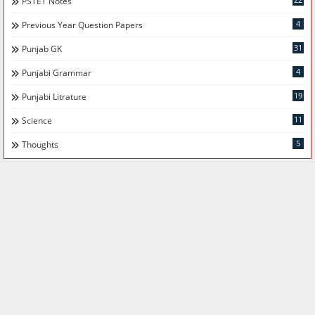
PSTET Notes
4
Previous Year Question Papers
31
Punjab GK
4
Punjabi Grammar
19
Punjabi Litrature
11
Science
5
Thoughts