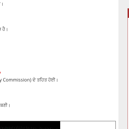
ੈ।
ਚ ਹੈ।
?
ry Commission) ਦੇ ਤਹਿਤ ਹੋਈ।
ਚ ਬਣੀ।