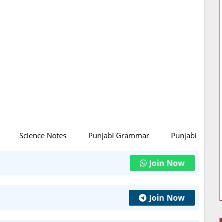
Science Notes
Punjabi Grammar
Punjabi Litratu
Join Now
Join Now