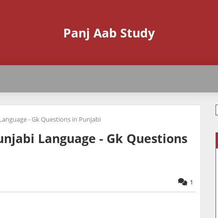
Panj Aab Study
Language - Gk Questions in Punjabi
unjabi Language - Gk Questions
1