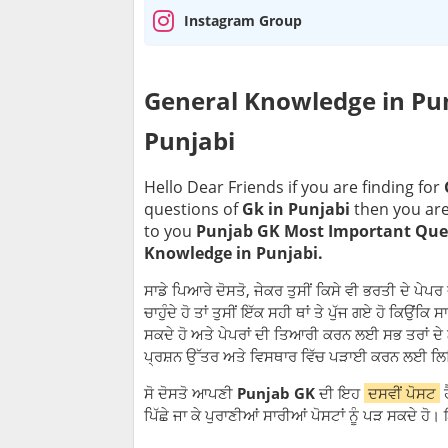
Instagram Group
General Knowledge in Pu
Punjabi
Hello Dear Friends if you are finding for
questions of
Gk in Punjabi
then you are
to you
Punjab GK
Most Important Que
Knowledge in Punjabi
.
ਸਾਡੇ ਪਿਆਰੇ ਦੋਸਤੋ, ਜੇਕਰ ਤੁਸੀਂ ਕਿਸੇ ਵੀ ਭਰਤੀ ਦੇ 
ਚਾਹੁੰਦੇ ਹੋ ਤਾਂ ਤੁਸੀਂ ਇੱਕ ਸਹੀ ਥਾਂ ਤੇ ਪੁੱਜ ਗਏ ਹੋ ਕਿਉਂ
ਸਕਦੇ ਹੋ ਅਤੇ ਪੇਪਰਾਂ ਦੀ ਤਿਆਰੀ ਕਰਨ ਲਈ ਸਭ ਤਰਾਂ ਦੇ ਨੋਟਸ
ਪ੍ਰਸ਼ਨ ਉੱਤਰ ਅਤੇ ਵਿਸਥਾਰ ਵਿੱਚ ਪੜਾਈ ਕਰਨ ਲਈ ਲਿਖ
ਸੋ ਦੋਸਤੋ ਆਪਣੀ
Punjab GK
ਦੀ ਇਹ
ਦਸਵੀਂ ਪੋਸਟ
ਹ
ਪਿੱਛੇ ਜਾ ਕੇ ਪੁਰਾਣੀਆਂ ਸਾਰੀਆਂ ਪੋਸਟਾਂ ਨੂੰ ਪੜ ਸਕਦੇ ਹੋ।