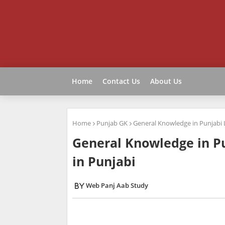
Home
Contact Us
About Us
Home
Punjab GK
General Knowledge in Punjabi 
General Knowledge in P
in Punjabi
Web Panj Aab Study